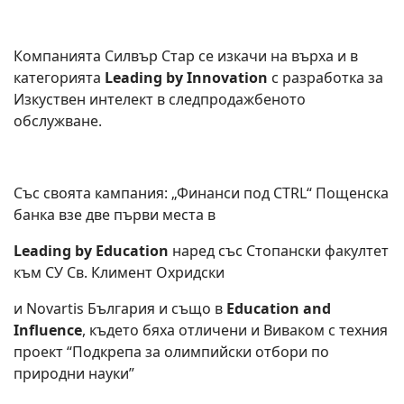
Компанията Силвър Стар се изкачи на върха и в
категорията
Leading by Innovation
с разработка за
Изкуствен интелект в следпродажбеното
обслужване.
Със своята кампания: „Финанси под CTRL“ Пощенска
банка взе две първи места в
Leading by Education
наред със Стопански факултет
към СУ Св. Климент Охридски
и Novartis България и също в
Education and
Influence
, където бяха отличени и Виваком с техния
проект “Подкрепа за олимпийски отбори по
природни науки”