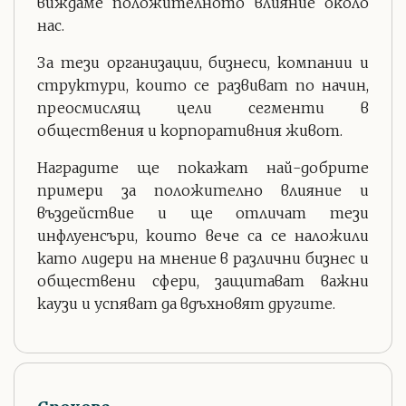
виждаме положителното влияние около
нас.
За тези организации, бизнеси, компании и
структури, които се развиват по начин,
преосмислящ цели сегменти в
обществения и корпоративния живот.
Наградите ще покажат най-добрите
примери за положително влияние и
въздействие и ще отличат тези
инфлуенсъри, които вече са се наложили
като лидери на мнение в различни бизнес и
обществени сфери, защитават важни
каузи и успяват да вдъхновят другите.