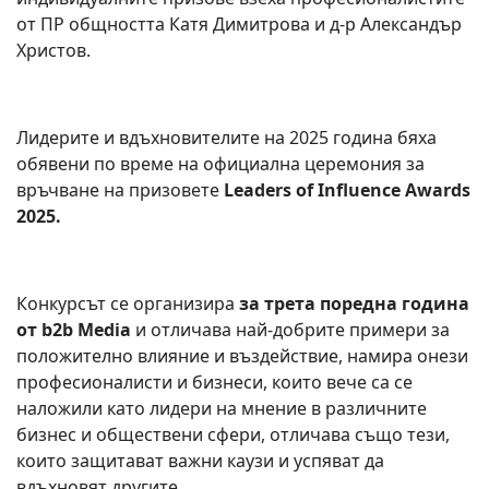
от ПР общността Катя Димитрова и д-р Александър
Христов.
Лидерите и вдъхновителите на 2025 година бяха
обявени по време на официална церемония за
връчване на призовете
Leaders of Influence Awards
202
5
.
Конкурсът се организира
за трета поредна година
от b2b Media
и отличава най-добрите примери за
положително влияние и въздействие, намира онези
професионалисти и бизнеси, които вече са се
наложили като лидери на мнение в различните
бизнес и обществени сфери, отличава също тези,
които защитават важни каузи и успяват да
вдъхновят другите.