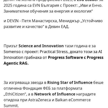
2025 година са EVN България с Проект: „Иви и Енчо.
Занимателни обучения за енергия и екология“
и DEVIN - Петя Манастирска, Мениджър „Устойчиво
развитие и качество“ в Девин ЕАД.
Призът
Science and Innovation
тази година е за
Somenso с проект: Practical Stress, докато този за AI
Innovation грабнаха от
Progress Software с Progress
Agentic RAG.
За изгряваща звезда в
Rising Star of Influence
беше
отличена
Фондация ФЕБ за платформата
„EthiCitizen“, а в
Network of Influence
наградите
отидоха при AstraZeneca и Balkan eCommerce
Summit.