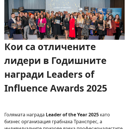
Кои са отличените
лидери в Годишните
награди
Leaders of
Influence Awards 202
5
Голямата награда
Leader of the Year 202
5
като
бизнес организация грабнаха Транспрес, а
индивидуалните призове взеха професионалистите