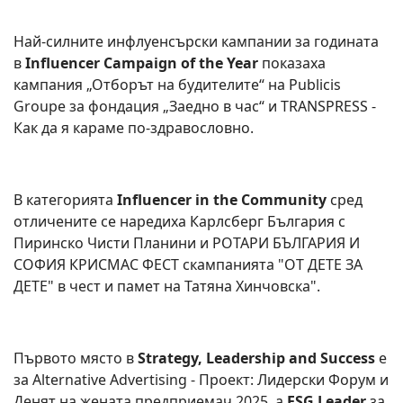
Най-силните инфлуенсърски кампании за годината
в
Influencer Campaign of the Year
показаха
кампания „Отборът на будителите“ на Publicis
Groupe за фондация „Заедно в час“ и TRANSPRESS -
Как да я караме по-здравословно.
В категорията
Influencer in the Community
сред
отличените се наредиха Карлсберг България с
Пиринско Чисти Планини и РОТАРИ БЪЛГАРИЯ И
СОФИЯ КРИСМАС ФЕСТ скампанията "ОТ ДЕТЕ ЗА
ДЕТЕ" в чест и памет на Татяна Хинчовска".
Първото място в
Strategy, Leadership and Success
е
за Alternative Advertising - Проект: Лидерски Форум и
Денят на жената предприемач 2025, а
ESG Leader
за