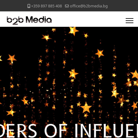
+359 897 885 408
office@b2bmedia.bg