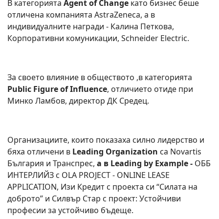
В категорията
Agent of Change
като бизнес беше
отличена компанията AstraZeneca, а в
индивидуалните награди - Калина Петкова,
Корпоративни комуникации, Schneider Electric.
За своето влияние в обществото ,в категорията
Public Figure of Influence
, отличието отиде при
Минко Ламбов, директор ДК Средец.
Организациите, които показаха силно лидерство и
бяха отличени в
Leading Organization
са Novartis
България и Транспрес,
а в Leading by Example -
ОББ
ИНТЕРЛИЙЗ с OLA PROJECT - ONLINE LEASE
APPLICATION, Изи Кредит с проекта си “Силата на
доброто” и Силвър Стар с проект: Устойчиви
професии за устойчиво бъдеще.