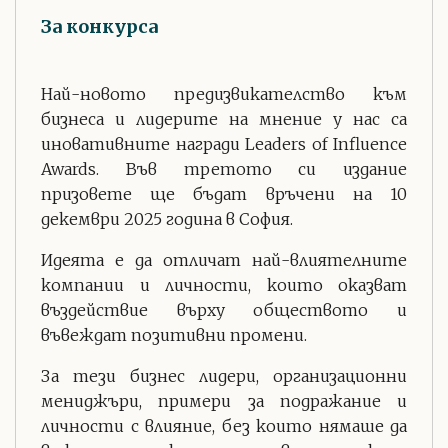
За конкурса
Най-новото предизвикателство към
бизнеса и лидерите на мнение у нас са
иновативните награди Leaders of Influence
Awards. Във третото си издание
призовете ще бъдат връчени на 10
декември 2025 година в София.
Идеята е да отличат най-влиятелните
компании и личности, които оказват
въздействие върху обществото и
въвеждат позитивни промени.
За тези бизнес лидери, организационни
мениджъри, примери за подражание и
личности с влияние, без които нямаше да