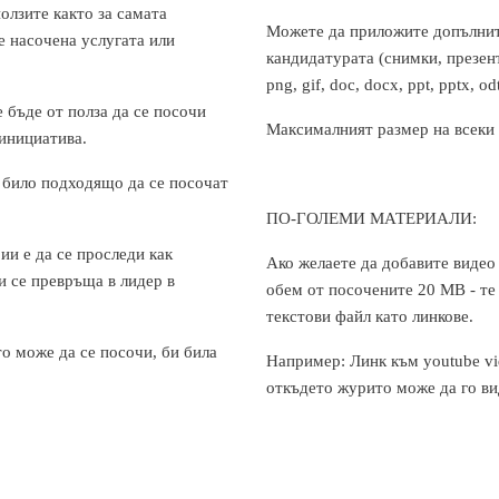
олзите както за самата
Можете да приложите допълнит
 е насочена услугата или
кандидатурата (снимки, презен
png, gif, doc, docx, ppt, pptx, odt
 бъде от полза да се посочи
Максималният размер на всеки 
 инициатива.
и било подходящо да се посочат
ПО-ГОЛЕМИ МАТЕРИАЛИ:
ии е да се проследи как
Ако желаете да добавите видео
и се превръща в лидер в
обем от посочените 20 MB - те
текстови файл като линкове.
то може да се посочи, би била
Например: Линк към youtube vi
откъдето журито може да го ви