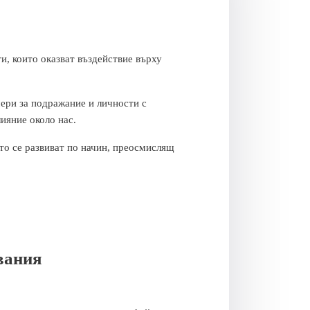
и, които оказват въздействие върху
ери за подражание и личности с
ияние около нас.
ито се развиват по начин, преосмислящ
вания