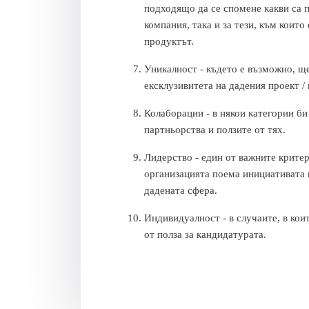
подходящо да се спомене какви са п
компания, така и за тези, към които
продуктът.
Уникалност - където е възможно, ще
ексклузивитета на дадения проект /
Колаборации - в някои категории б
партньорства и ползите от тях.
Лидерство - един от важните критер
организацията поема инициативата 
дадената сфера.
Индивидуалност - в случаите, в кои
от полза за кандидатурата.