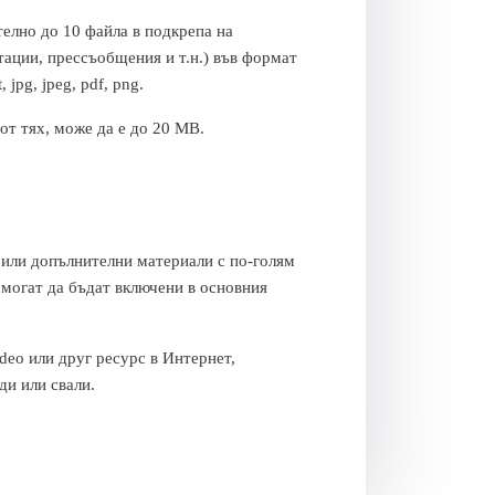
елно до 10 файла в подкрепа на
тации, прессъобщения и т.н.) във формат
, jpg, jpeg, pdf, png.
от тях, може да е до 20 MB.
 или допълнителни материали с по-голям
 могат да бъдат включени в основния
deo или друг ресурс в Интернет,
ди или свали.