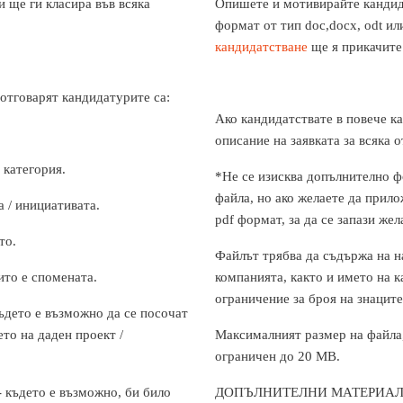
 ще ги класира във всяка
Опишете и мотивирайте кандид
формат от тип doc,docx, odt и
кандидатстване
ще я прикачите
 отговарят кандидатурите са:
Ако кандидатствате в повече ка
описание на заявката за всяка 
 категория.
*Не се изисква допълнително 
файла, но ако желаете да прил
 / инициативата.
pdf формат, за да се запази же
то.
Файлът трябва да съдържа на н
ито е спомената.
компанията, както и името на к
ограничение за броя на знаците
ъдето е възможно да се посочат
ето на даден проект /
Максималният размер на файла,
ограничен до 20 MB.
- където е възможно, би било
ДОПЪЛНИТЕЛНИ МАТЕРИАЛ