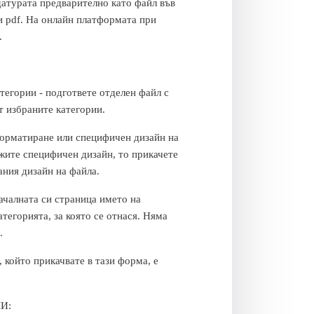
атурата предварително като файл във
ли pdf. На онлайн платформата при
.
тегории - подгответе отделен файл с
от избраните категории.
форматиране или специфичен дизайн на
ожите специфичен дизайн, то прикачете
лания дизайн на файла.
ачалната си страница името на
атегорията, за която се отнася. Няма
.
 който прикачвате в тази форма, е
И: