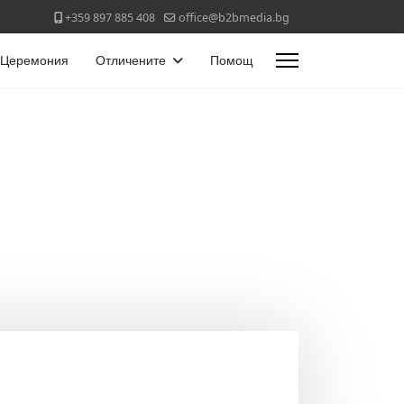
+359 897 885 408
office@b2bmedia.bg
Церемония
Отличените
Помощ